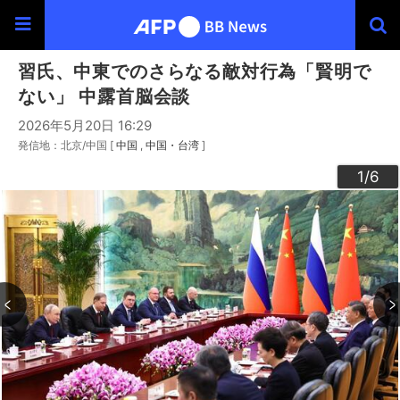
習氏、中東でのさらなる敵対行為「賢明で
ない」 中露首脳会談
2026年5月20日 16:29
発信地：北京/中国 [
中国
中国・台湾
]
3
4
6
2
5
1
/6
/6
/6
/6
/6
/6