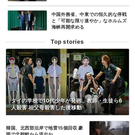
中国外務省、中東での恒久的な停戦
と「可能な限り速やか」なホルムズ
海峡再開求める
Top stories
タイの学校で10代少年が発砲、教師・生徒ら6
人殺害 祖父母殺害した後移動
韓国、北西部沿岸で地雷15個回収 豪
雨で北朝鮮から流出か