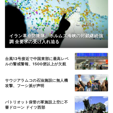
イラン革命防衛隊、ホルムズ海峡の封鎖継続強
調 全要求の受け入れ迫る
台風13号接近で中国東部に最高レベ
ルの警戒警報、1500便以上が欠航
サウジアラムコの石油施設に無人機
攻撃、フーシ派が声明
パトリオット保管の軍施設上空に不
審ドローン ドイツ西部