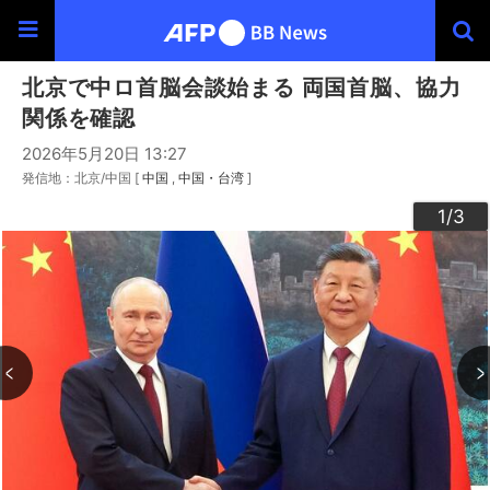
北京で中ロ首脳会談始まる 両国首脳、協力
関係を確認
2026年5月20日 13:27
発信地：北京/中国 [
中国
中国・台湾
]
3
2
1
/3
/3
/3