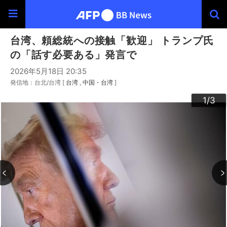
台湾、頼総統への接触「歓迎」 トランプ氏
の「話す必要ある」発言で
2026年5月18日 20:35
発信地：台北/台湾 [
台湾
中国・台湾
]
3
2
1
/3
/3
/3