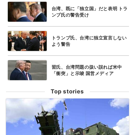
台湾、既に「独立国」だと表明 トラ
ンプ氏の警告受け
トランプ氏、台湾に独立宣言しない
よう警告
習氏、台湾問題の扱い誤れば米中
「衝突」と示唆 国営メディア
Top stories