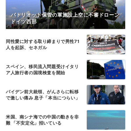
パトリオット保管の軍施設上空に不審ドローン
ドイツ西部
同性愛に対する取り締まりで男性71
人を起訴、セネガル
スペイン、移民流入問題受けイタリ
ア人旅行者の国境検査を開始
バイデン前大統領、がんさらに転移
で激しい痛み 息子「本当につらい」
米国、南シナ海での中国の動きを非
難 「不安定化」招いている