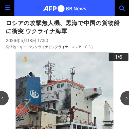
ロシアの攻撃無人機、黒海で中国の貨物船
に衝突 ウクライナ海軍
2026年5月18日 17:50
発信地：キーウ/ウクライナ [
ウクライナ
ロシア・CIS
]
3
4
6
2
5
1
/6
/6
/6
/6
/6
/6