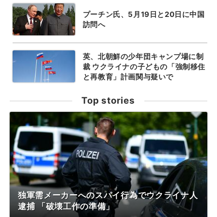
プーチン氏、5月19日と20日に中国
訪問へ
英、北朝鮮の少年団キャンプ場に制
裁 ウクライナの子どもの「強制移住
と再教育」計画関与疑いで
Top stories
独軍需メーカーへのスパイ行為でウクライナ人
逮捕 「破壊工作の準備」