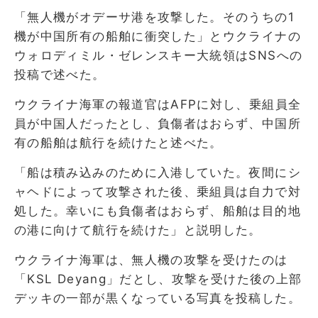
「無人機がオデーサ港を攻撃した。そのうちの1
機が中国所有の船舶に衝突した」とウクライナの
ウォロディミル・ゼレンスキー大統領はSNSへの
投稿で述べた。
ウクライナ海軍の報道官はAFPに対し、乗組員全
員が中国人だったとし、負傷者はおらず、中国所
有の船舶は航行を続けたと述べた。
「船は積み込みのために入港していた。夜間にシ
ャヘドによって攻撃された後、乗組員は自力で対
処した。幸いにも負傷者はおらず、船舶は目的地
の港に向けて航行を続けた」と説明した。
ウクライナ海軍は、無人機の攻撃を受けたのは
「KSL Deyang」だとし、攻撃を受けた後の上部
デッキの一部が黒くなっている写真を投稿した。