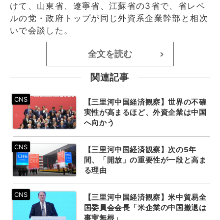
けて、山東省、遼寧省、江蘇省の3省で、省レベ
ルの党・政府トップが同じ外資系企業幹部と相次
いで会談した。
全文を読む
>
関連記事
【三里河中国経済観察】世界の不確
実性が高まるほど、外資企業は中国
へ向かう
【三里河中国経済観察】次の5年
間、「開放」の重要性が一段と高ま
る理由
【三里河中国経済観察】米中貿易全
国委員会会長「米企業の中国撤退は
事実無根」