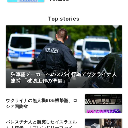
Top stories
独軍需メーカーへのスパイ行為でウクライナ人
逮捕 「破壊工作の準備」
ウクライナの無人機605機撃墜、ロ
シア国防省
パレスチナ人と衝突したイスラエル
人入植者、「フレンドリーファイ