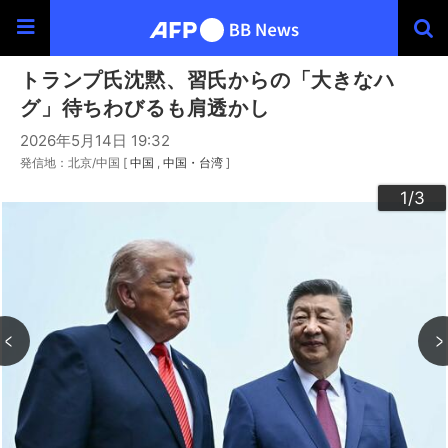
トランプ氏沈黙、習氏からの「大きなハ
グ」待ちわびるも肩透かし
2026年5月14日 19:32
発信地：北京/中国 [
中国
中国・台湾
]
3
2
1
/3
/3
/3