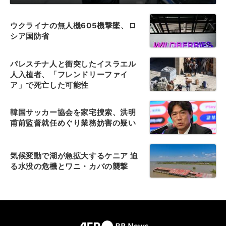
ウクライナの無人機605機撃墜、ロ
シア国防省
パレスチナ人と衝突したイスラエル
人入植者、「フレンドリーファイ
ア」で死亡した可能性
韓国サッカー協会を家宅捜索、洪明
甫前監督就任めぐり業務妨害の疑い
気候変動で湖が急拡大するケニア 迫
る水没の危機とワニ・カバの襲撃