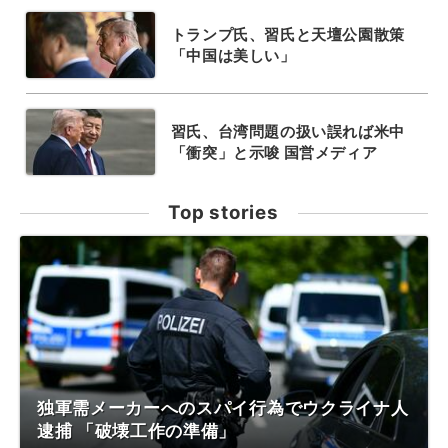
トランプ氏、習氏と天壇公園散策
「中国は美しい」
習氏、台湾問題の扱い誤れば米中
「衝突」と示唆 国営メディア
Top stories
独軍需メーカーへのスパイ行為でウクライナ人
逮捕 「破壊工作の準備」