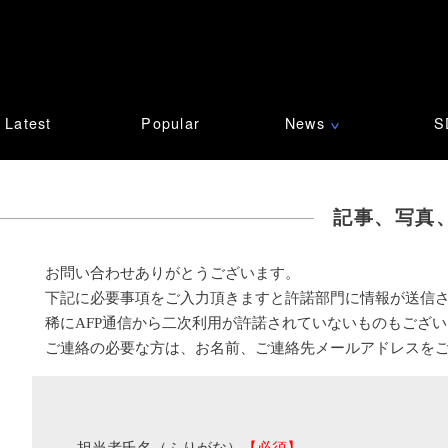
Latest
Popular
News
S
∨
記事、写真
お問い合わせありがとうございます。
下記に必要事項をご入力頂きますと許諾部門に情報が送信
稀にAFP通信から二次利用が許諾されていないものもござ
ご連絡の必要な方は、お名前、ご連絡先メールアドレスを