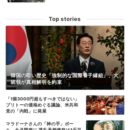
Top stories
韓国の暗い歴史「強制的な国際養子縁組」、大
統領が真相解明を約束
「1個3000円超もすべきではない」
ブリトーの価格めぐる議論、米共和
党の「内戦」に発展
マラドーナさんの「神の手」ボー
ル、今月競売に 落札予想価格は1千万