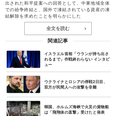
出された和平提案への回答として、中東地域全体
での紛争終結と、国外で凍結されている資産の凍
結解除を求めたことを明らかにした
全文を読む
>
関連記事
イスラエル首相「ウランが持ち出さ
れるまで」作戦終わらない インタビ
ュー
ウクライナとロシアの停戦2日目、
双方が民間人への攻撃を非難
韓国、ホルムズ海峡で火災の貨物船
は「飛翔体の直撃」受けたと発表