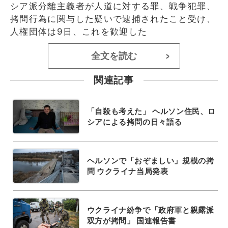
シア派分離主義者が人道に対する罪、戦争犯罪、
拷問行為に関与した疑いで逮捕されたこと受け、
人権団体は9日、これを歓迎した
全文を読む
>
関連記事
「自殺も考えた」 ヘルソン住民、ロ
シアによる拷問の日々語る
ヘルソンで「おぞましい」規模の拷
問 ウクライナ当局発表
ウクライナ紛争で「政府軍と親露派
双方が拷問」 国連報告書