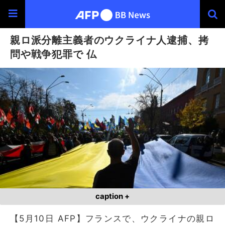
親ロ派分離主義者のウクライナ人逮捕、拷
問や戦争犯罪で 仏
caption +
【5月10日 AFP】フランスで、ウクライナの親ロ