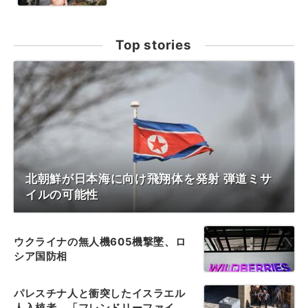
Top stories
北朝鮮が日本海に向け飛翔体を発射 弾道ミサ
イルの可能性
ウクライナの無人機605機撃墜、ロ
シア国防相
パレスチナ人と衝突したイスラエル
人入植者、「フレンドリーファイ