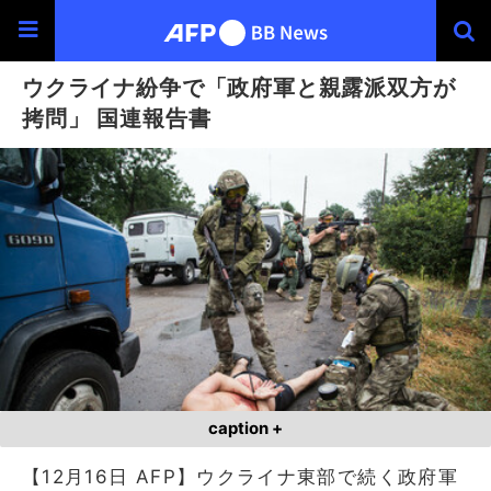
ウクライナ紛争で「政府軍と親露派双方が
拷問」 国連報告書
caption +
【12月16日 AFP】ウクライナ東部で続く政府軍