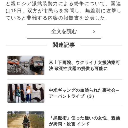
と親ロシア派武装勢力による紛争について、国連
は15日、双方が市民らを拷問し、無差別に攻撃し
ていると非難する内容の報告書を公表した。
全文を読む
>
関連記事
米上下両院、ウクライナ支援法案可
決 致死性兵器の提供も可能に
中米ギャングの血塗られた裏社会─
アーバントライブ（3）
「黒魔術」使った疑いの女性、親族
が拷問・殺害 インド