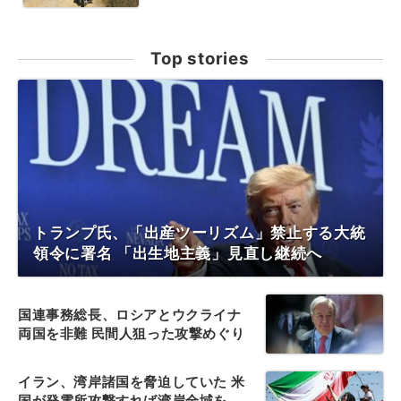
Top stories
トランプ氏、「出産ツーリズム」禁止する大統
領令に署名 「出生地主義」見直し継続へ
国連事務総長、ロシアとウクライナ
両国を非難 民間人狙った攻撃めぐり
イラン、湾岸諸国を脅迫していた 米
国が発電所攻撃すれば湾岸全域を