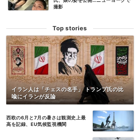
氏、娘の姿を公開…ニューヨークで
撮影
Top stories
イラン人は「チェスの名手」 トランプ氏の比
喩にイランが反論
西欧の6月と7月の暑さは観測史上最
高を記録、EU気候監視機関