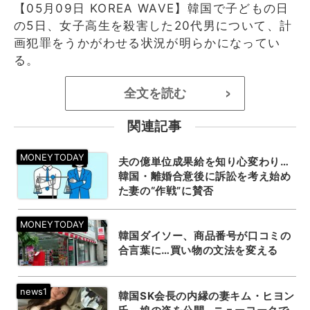
【05月09日 KOREA WAVE】韓国で子どもの日
の5日、女子高生を殺害した20代男について、計
画犯罪をうかがわせる状況が明らかになってい
る。
全文を読む
>
関連記事
夫の億単位成果給を知り心変わり…
韓国・離婚合意後に訴訟を考え始め
た妻の“作戦”に賛否
韓国ダイソー、商品番号が口コミの
合言葉に…買い物の文法を変える
韓国SK会長の内縁の妻キム・ヒヨン