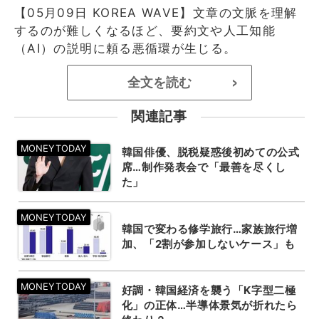
【05月09日 KOREA WAVE】文章の文脈を理解
するのが難しくなるほど、要約文や人工知能
（AI）の説明に頼る悪循環が生じる。
全文を読む
>
関連記事
韓国俳優、脱税疑惑後初めての公式
席…制作発表会で「最善を尽くし
た」
韓国で変わる修学旅行…家族旅行増
加、「2割が参加しないケース」も
好調・韓国経済を襲う「K字型二極
化」の正体…半導体景気が折れたら