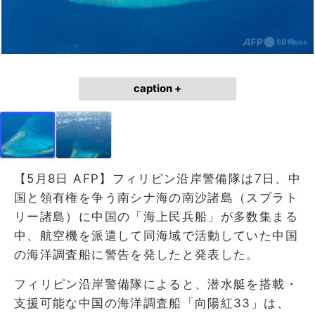
caption +
【5月8日 AFP】フィリピン沿岸警備隊は7日、中
国と領有権を争う南シナ海の南沙諸島（スプラト
リー諸島）に中国の「海上民兵船」が多数集まる
中、航空機を派遣して同海域で活動していた中国
の海洋調査船に警告を発したと発表した。
フィリピン沿岸警備隊によると、潜水艇を搭載・
支援可能な中国の海洋調査船「向陽紅33」は、