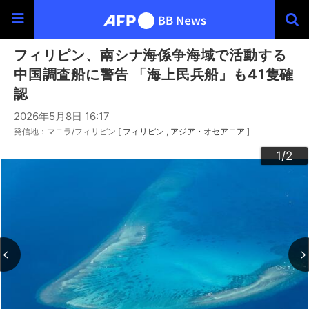
フィリピン、南シナ海係争海域で活動する
中国調査船に警告 「海上民兵船」も41隻確
認
2026年5月8日 16:17
発信地：マニラ/フィリピン [
フィリピン
アジア・オセアニア
]
2
1
/2
/2