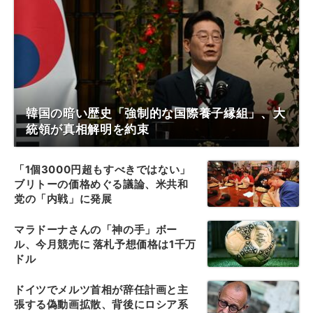
韓国の暗い歴史「強制的な国際養子縁組」、大
統領が真相解明を約束
「1個3000円超もすべきではない」
ブリトーの価格めぐる議論、米共和
党の「内戦」に発展
マラドーナさんの「神の手」ボー
ル、今月競売に 落札予想価格は1千万
ドル
ドイツでメルツ首相が辞任計画と主
張する偽動画拡散、背後にロシア系