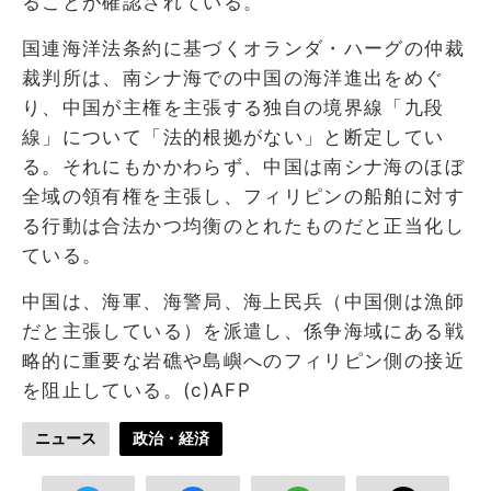
ることが確認されている。
国連海洋法条約に基づくオランダ・ハーグの仲裁
裁判所は、南シナ海での中国の海洋進出をめぐ
り、中国が主権を主張する独自の境界線「九段
線」について「法的根拠がない」と断定してい
る。それにもかかわらず、中国は南シナ海のほぼ
全域の領有権を主張し、フィリピンの船舶に対す
る行動は合法かつ均衡のとれたものだと正当化し
ている。
中国は、海軍、海警局、海上民兵（中国側は漁師
だと主張している）を派遣し、係争海域にある戦
略的に重要な岩礁や島嶼へのフィリピン側の接近
を阻止している。(c)AFP
ニュース
政治・経済