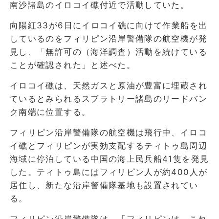
南沙諸島のイロコイ礁付近で活動していた。
向陽紅33が6日にイロコイ礁に向けて作業船を出
しているのをフィリピン沿岸警備隊の航空機が発
見し、「無許可の（海洋調査）活動を続けている
ことが確認された」と述べた。
イロコイ礁は、天然ガスと原油が豊富に埋蔵され
ているとみられるスプラトリー諸島のリードバン
ク南端に位置する。
フィリピン沿岸警備隊の航空機は飛行中、イロコ
イ礁とフィリピンが実効支配するティトゥ島周辺
海域に停泊している中国の海上民兵船41隻を発見
した。ティトゥ島にはフィリピン人が約400人が
居住し、新たな沿岸警備隊基地も設置されてい
る。
フィリピン沿岸警備隊は、「フィリピンは、これ