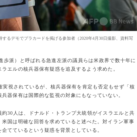
るデモでプラカードを掲げる参加者（2020年4月30日撮影、資料写
ブ（進歩派）と呼ばれる急進左派の議員らは米政界で数十年に
スラエルの核兵器保有疑惑を追及するよう求めた。
と確実視されているが、核兵器保有を肯定も否定もせず「核
核兵器保有は国際的な監視の対象にもなっていない。
約30人は、ドナルド・トランプ大統領がイスラエルと共
、米国は明確な回答を求めていると述べた。対イラン軍事
を企てているという疑惑を背景としている。