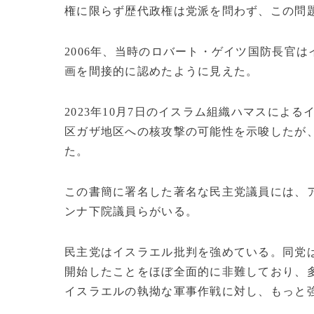
権に限らず歴代政権は党派を問わず、この問
2006年、当時のロバート・ゲイツ国防長官
画を間接的に認めたように見えた。
2023年10月7日のイスラム組織ハマスによ
区ガザ地区への核攻撃の可能性を示唆したが
た。
この書簡に署名した著名な民主党議員には、
ンナ下院議員らがいる。
民主党はイスラエル批判を強めている。同党
開始したことをほぼ全面的に非難しており、
イスラエルの執拗な軍事作戦に対し、もっと強