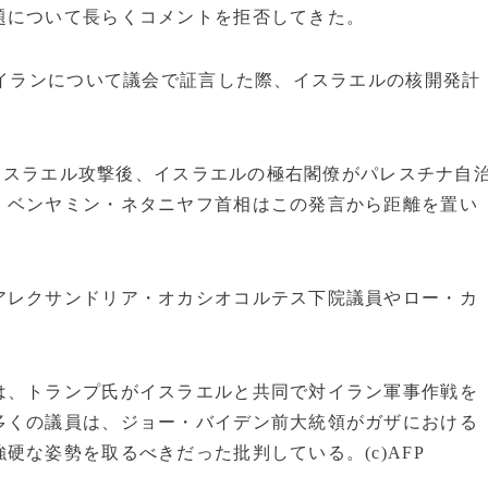
題について長らくコメントを拒否してきた。
はイランについて議会で証言した際、イスラエルの核開発計
るイスラエル攻撃後、イスラエルの極右閣僚がパレスチナ自
、ベンヤミン・ネタニヤフ首相はこの発言から距離を置い
アレクサンドリア・オカシオコルテス下院議員やロー・カ
は、トランプ氏がイスラエルと共同で対イラン軍事作戦を
多くの議員は、ジョー・バイデン前大統領がガザにおける
硬な姿勢を取るべきだった批判している。(c)AFP