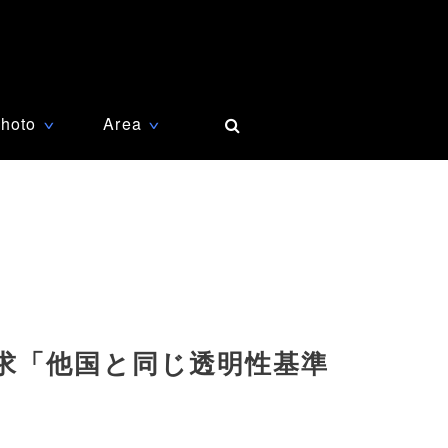
hoto
Area
∨
∨
求「他国と同じ透明性基準