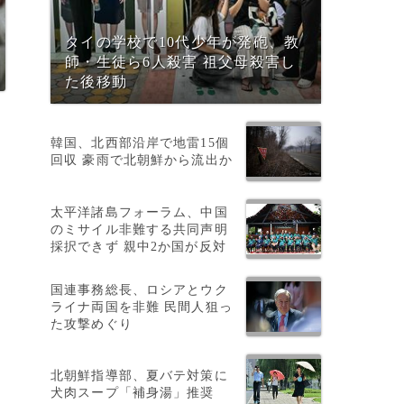
タイの学校で10代少年が発砲、教
師・生徒ら6人殺害 祖父母殺害し
た後移動
韓国、北西部沿岸で地雷15個
回収 豪雨で北朝鮮から流出か
太平洋諸島フォーラム、中国
のミサイル非難する共同声明
採択できず 親中2か国が反対
国連事務総長、ロシアとウク
ライナ両国を非難 民間人狙っ
た攻撃めぐり
北朝鮮指導部、夏バテ対策に
犬肉スープ「補身湯」推奨