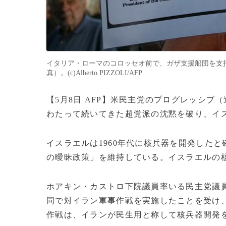
イタリア・ローマのコロッセオ前で、ガザ支援船団を支持す
真）。(c)Alberto PIZZOLI/AFP
【5月8日 AFP】米民主党のプログレッシ
わたって続いてきた超党派の沈黙を破り、イ
イスラエルは1960年代に核兵器を開発した
の曖昧政策」を維持している。イスラエルの
ホアキン・カストロ下院議員率いる民主党議員
同で対イラン軍事作戦を実施したことを受け
作戦は、イランが民生用と称して核兵器開発