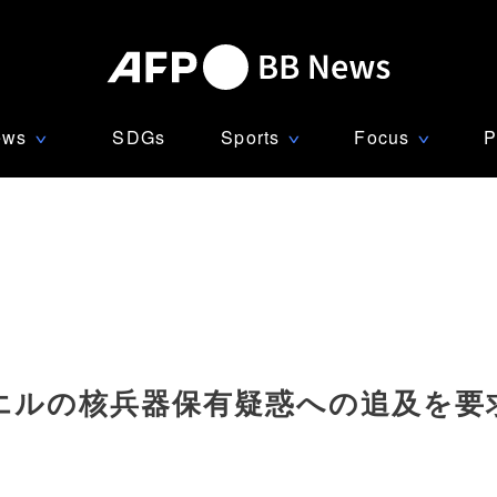
ews
SDGs
Sports
Focus
P
∨
∨
∨
エルの核兵器保有疑惑への追及を要