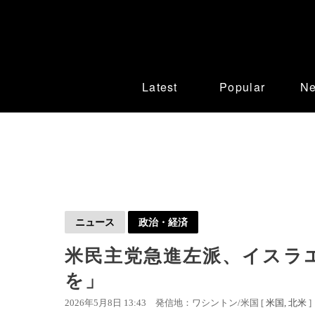
Latest
Popular
N
ニュース
政治・経済
米民主党急進左派、イスラ
を」
2026年5月8日 13:43
発信地：ワシントン/米国 [
米国
北米
]