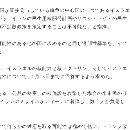
米国が直接関与している紛争の中心国の一つであるイスラ
がら、イランの民生用核開発計画やサウジアラビアの民生
核不拡散政策を策定することは不可能だ」と指摘。
可能性のある他の国に求めるのと同じ透明性基準を、イス
た。
し、イスラエルの核能力と核ドクトリン、そしてイスラエ
性について、5月18日までに回答するよう求めた。
ある「公然の秘密」の核施設を攻撃した場合の米市民のリ
はイランのミサイルがディモナに着弾し、数十人が負傷し
いて何らかの対応を取る可能性は極めて低い。トランプ政