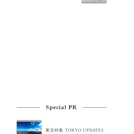
エ
Special PR
東京特集:TOKYO UPDATES