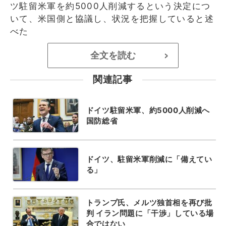
ツ駐留米軍を約5000人削減するという決定につ
いて、米国側と協議し、状況を把握していると述
べた
全文を読む
>
関連記事
ドイツ駐留米軍、約5000人削減へ
国防総省
ドイツ、駐留米軍削減に「備えてい
る」
トランプ氏、メルツ独首相を再び批
判 イラン問題に「干渉」している場
合ではない