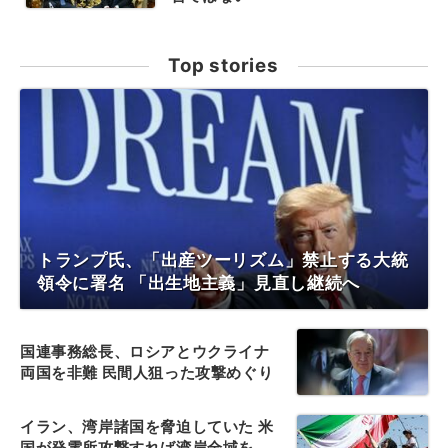
Top stories
トランプ氏、「出産ツーリズム」禁止する大統
領令に署名 「出生地主義」見直し継続へ
国連事務総長、ロシアとウクライナ
両国を非難 民間人狙った攻撃めぐり
イラン、湾岸諸国を脅迫していた 米
国が発電所攻撃すれば湾岸全域を