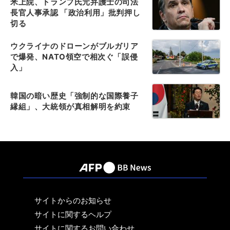
米上院、トランプ氏元弁護士の司法
長官人事承認 「政治利用」批判押し
切る
ウクライナのドローンがブルガリア
で爆発、NATO領空で相次ぐ「誤侵
入」
韓国の暗い歴史「強制的な国際養子
縁組」、大統領が真相解明を約束
サイトからのお知らせ
サイトに関するヘルプ
サイトに関するお問い合わせ