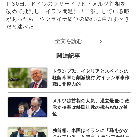
月30日、ドイツのフリードリヒ・メルツ首相を
改めて批判し、イラン問題に「干渉」している暇
があったら、ウクライナ紛争の終結に注力すべき
だと述べた
全文を読む
>
関連記事
トランプ氏、イタリアとスペインの
駐留米軍も削減検討 対イラン軍事作
戦に非協力的
メルツ独首相の人気、過去最低に 政
党支持率は移民排斥の極右AfDが首
位
独首相、米国はイランに「恥をかか
されている」と発言 トランプ氏猛反