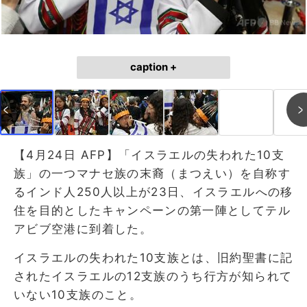
caption +
【4月24日 AFP】「イスラエルの失われた10支
族」の一つマナセ族の末裔（まつえい）を自称す
るインド人250人以上が23日、イスラエルへの移
住を目的としたキャンペーンの第一陣としてテル
アビブ空港に到着した。
イスラエルの失われた10支族とは、旧約聖書に記
されたイスラエルの12支族のうち行方が知られて
いない10支族のこと。