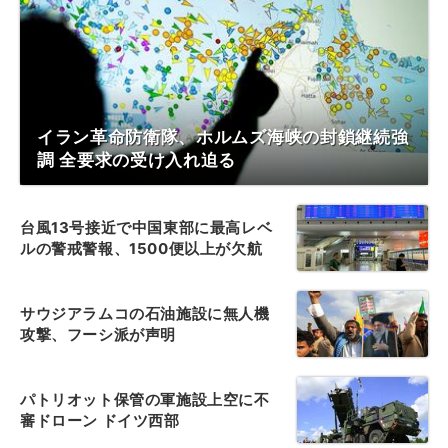
イラン革命防衛隊、ホルムズ海峡の封鎖継続強
調 全要求の受け入れ迫る
台風13号接近で中国東部に最高レベ
ルの警戒警報、1500便以上が欠航
サウジアラムコの石油施設に無人機
攻撃、フーシ派が声明
パトリオット保管の軍施設上空に不
審ドローン ドイツ西部