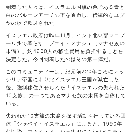
到着した人々は、イスラエル国旗の色である青と
白のバルーンアーチの下を通過し、伝統的なユダ
ヤの歌で歓迎された。
イスラエル政府は昨年11月、インド北東部マニプ
ール州で暮らす「ブネイ・メナシェ（マナセ族の
末裔）」約4600人の移住費用を負担することを
決定した。今回到着したのはその第一陣だ。
このコミュニティーは、紀元前720年ごろにアッ
シリア帝国により北イスラエル王国が滅亡した
後、強制移住させられた「イスラエルの失われた
10支族」の一つであるマナセ族の末裔を自称して
いる。
失われた10支族の末裔を探す活動を行っている団
体「シャベイ・イスラエル」によると、1990年
代以降、ブネイ・メナシェ約4000人がイスラエ