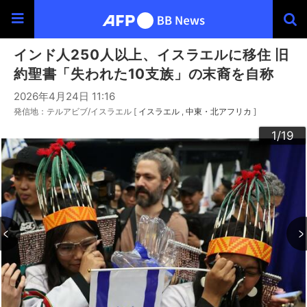
インド人250人以上、イスラエルに移住 旧
約聖書「失われた10支族」の末裔を自称
2026年4月24日 11:16
発信地：テルアビブ/イスラエル [
イスラエル
中東・北アフリカ
]
10
13
14
16
19
12
15
17
18
11
3
4
6
9
2
5
7
8
1
/19
/19
/19
/19
/19
/19
/19
/19
/19
/19
/19
/19
/19
/19
/19
/19
/19
/19
/19