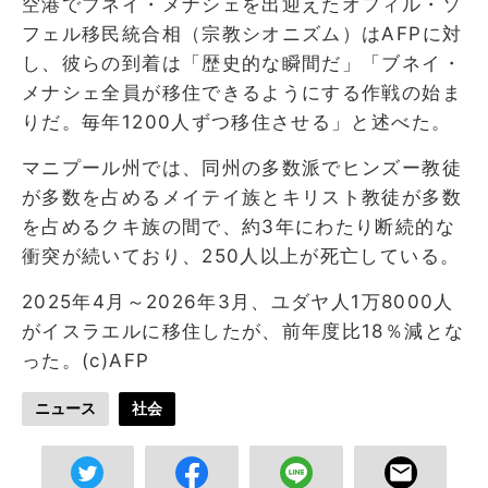
空港でブネイ・メナシェを出迎えたオフィル・ソ
フェル移民統合相（宗教シオニズム）はAFPに対
し、彼らの到着は「歴史的な瞬間だ」「ブネイ・
メナシェ全員が移住できるようにする作戦の始ま
りだ。毎年1200人ずつ移住させる」と述べた。
マニプール州では、同州の多数派でヒンズー教徒
が多数を占めるメイテイ族とキリスト教徒が多数
を占めるクキ族の間で、約3年にわたり断続的な
衝突が続いており、250人以上が死亡している。
2025年4月～2026年3月、ユダヤ人1万8000人
がイスラエルに移住したが、前年度比18％減とな
った。(c)AFP
ニュース
社会