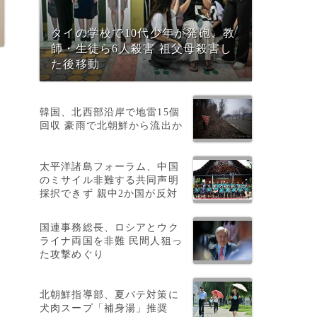
タイの学校で10代少年が発砲、教
師・生徒ら6人殺害 祖父母殺害し
た後移動
韓国、北西部沿岸で地雷15個
回収 豪雨で北朝鮮から流出か
も
太平洋諸島フォーラム、中国
のミサイル非難する共同声明
採択できず 親中2か国が反対
国連事務総長、ロシアとウク
ライナ両国を非難 民間人狙っ
た攻撃めぐり
北朝鮮指導部、夏バテ対策に
モ
犬肉スープ「補身湯」推奨