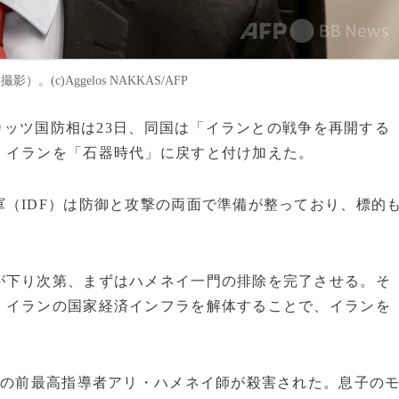
(c)Aggelos NAKKAS/AFP
・カッツ国防相は23日、同国は「イランとの戦争を再開する
、イランを「石器時代」に戻すと付け加えた。
（IDF）は防御と攻撃の両面で準備が整っており、標的
が下り次第、まずはハメネイ一門の排除を完了させる。そ
、イランの国家経済インフラを解体することで、イランを
ンの前最高指導者アリ・ハメネイ師が殺害された。息子の