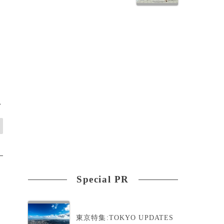
>
Special PR
東京特集:TOKYO UPDATES