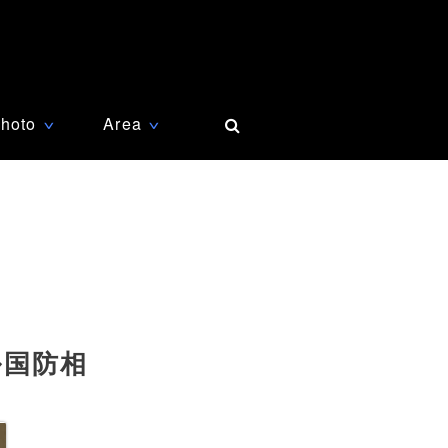
hoto
Area
∨
∨
ル国防相