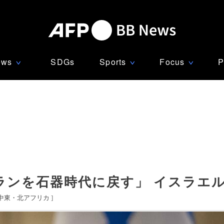
ews
SDGs
Sports
Focus
P
∨
∨
∨
ランを石器時代に戻す」 イスラエ
中東・北アフリカ
]