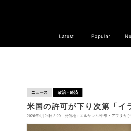
Latest
Popular
N
ニュース
政治・経済
米国の許可が下り次第「イ
2026年4月24日 8:20
発信地：エルサレム/中東・アフリカ [