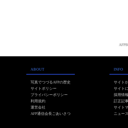
AFP
ABOUT
INFO
写真でつづるAFPの歴史
サイト
サイトポリシー
サイト
プライバシーポリシー
採用情
利用規約
訂正記
運営会社
サイト
AFP通信会長ごあいさつ
ニュー