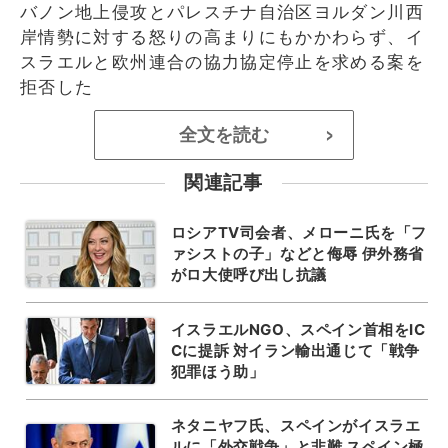
バノン地上侵攻とパレスチナ自治区ヨルダン川西
岸情勢に対する怒りの高まりにもかかわらず、イ
スラエルと欧州連合の協力協定停止を求める案を
拒否した
全文を読む
>
関連記事
ロシアTV司会者、メローニ氏を「フ
ァシストの子」などと侮辱 伊外務省
がロ大使呼び出し抗議
イスラエルNGO、スペイン首相をIC
Cに提訴 対イラン輸出通じて「戦争
犯罪ほう助」
ネタニヤフ氏、スペインがイスラエ
ルに「外交戦争」と非難 スペイン極