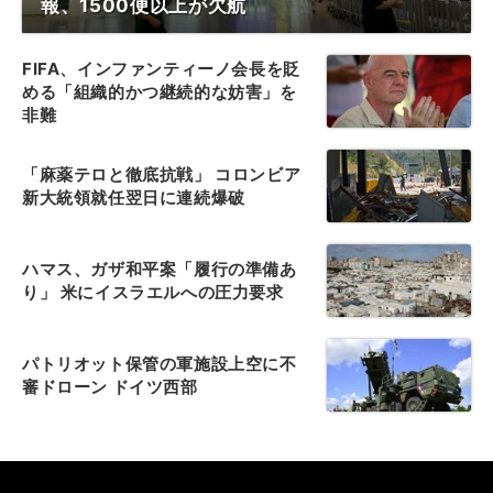
報、1500便以上が欠航
FIFA、インファンティーノ会長を貶
める「組織的かつ継続的な妨害」を
非難
「麻薬テロと徹底抗戦」 コロンビア
新大統領就任翌日に連続爆破
ハマス、ガザ和平案「履行の準備あ
り」 米にイスラエルへの圧力要求
パトリオット保管の軍施設上空に不
審ドローン ドイツ西部