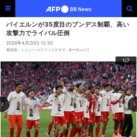
バイエルンが35度目のブンデス制覇、高い
攻撃力でライバル圧倒
2026年4月20日 12:30
発信地：ミュンヘン/ドイツ [
ドイツ
ヨーロッパ
]
3
4
6
2
5
7
1
/7
/7
/7
/7
/7
/7
/7