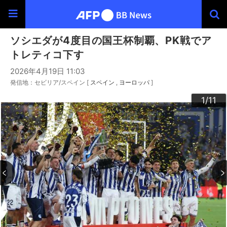
ソシエダが4度目の国王杯制覇、PK戦でア
トレティコ下す
2026年4月19日 11:03
発信地：セビリア/スペイン [
スペイン
ヨーロッパ
]
10
11
3
4
6
9
2
5
7
8
1
/11
/11
/11
/11
/11
/11
/11
/11
/11
/11
/11