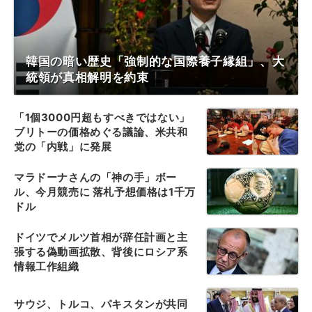
韓国の暗い歴史「強制的な国際養子縁組」、大
統領が真相解明を約束
「1個3000円超もすべきではない」
ブリトーの価格めぐる議論、米共和
党の「内戦」に発展
マラドーナさんの「神の手」ボー
ル、今月競売に 落札予想価格は1千万
ドル
ドイツでメルツ首相が辞任計画と主
張する偽動画拡散、背後にロシア系
情報工作組織
サウジ、トルコ、パキスタンが共同