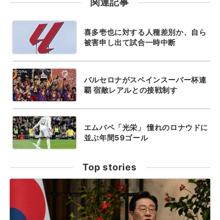
関連記事
喜多壱也に対する人種差別か、自ら
被害申し出て試合一時中断
バルセロナがスペインスーパー杯連
覇 宿敵レアルとの接戦制す
エムバペ「光栄」 憧れのロナウドに
並ぶ年間59ゴール
Top stories