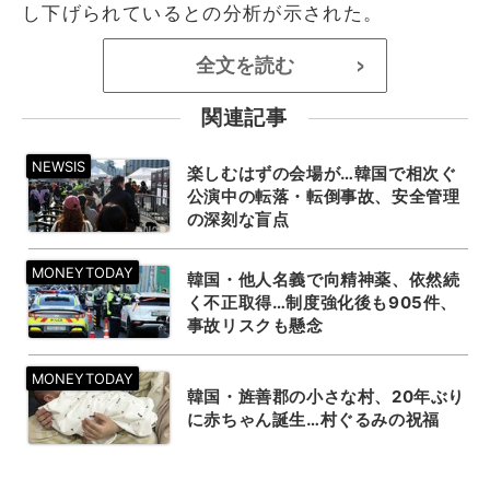
し下げられているとの分析が示された。
全文を読む
>
関連記事
楽しむはずの会場が…韓国で相次ぐ
公演中の転落・転倒事故、安全管理
の深刻な盲点
韓国・他人名義で向精神薬、依然続
く不正取得…制度強化後も905件、
事故リスクも懸念
韓国・旌善郡の小さな村、20年ぶり
に赤ちゃん誕生…村ぐるみの祝福