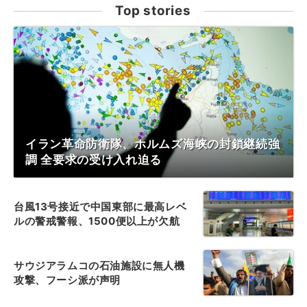
Top stories
イラン革命防衛隊、ホルムズ海峡の封鎖継続強
調 全要求の受け入れ迫る
台風13号接近で中国東部に最高レベ
ルの警戒警報、1500便以上が欠航
サウジアラムコの石油施設に無人機
攻撃、フーシ派が声明