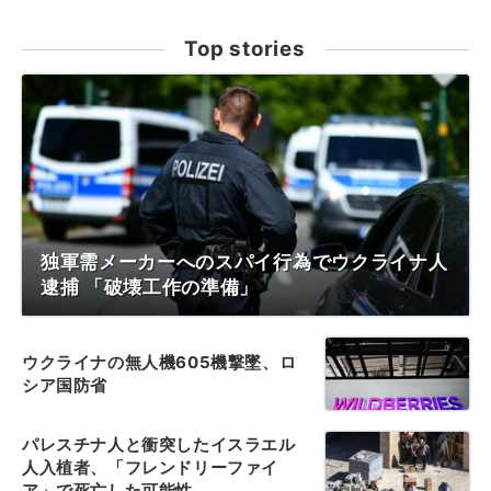
Top stories
独軍需メーカーへのスパイ行為でウクライナ人
逮捕 「破壊工作の準備」
ウクライナの無人機605機撃墜、ロ
シア国防省
パレスチナ人と衝突したイスラエル
人入植者、「フレンドリーファイ
ア」で死亡した可能性