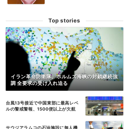
Top stories
イラン革命防衛隊、ホルムズ海峡の封鎖継続強
調 全要求の受け入れ迫る
台風13号接近で中国東部に最高レベ
ルの警戒警報、1500便以上が欠航
サウジアラムコの石油施設に無人機