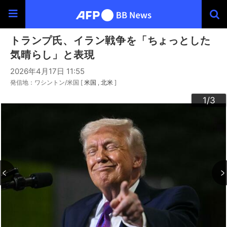
トランプ氏、イラン戦争を「ちょっとした
気晴らし」と表現
2026年4月17日 11:55
発信地：ワシントン/米国 [
米国
北米
]
3
2
1
/3
/3
/3