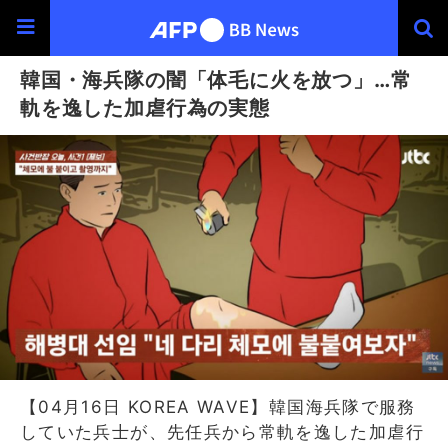
韓国・海兵隊の闇「体毛に火を放つ」…常
軌を逸した加虐行為の実態
【04月16日 KOREA WAVE】韓国海兵隊で服務
していた兵士が、先任兵から常軌を逸した加虐行