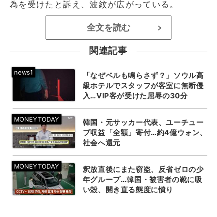
為を受けたと訴え、波紋が広がっている。
全文を読む
>
関連記事
「なぜベルも鳴らさず？」ソウル高
級ホテルでスタッフが客室に無断侵
入…VIP客が受けた屈辱の30分
韓国・元サッカー代表、ユーチュー
ブ収益「全額」寄付…約4億ウォン、
社会へ還元
釈放直後にまた窃盗、反省ゼロの少
年グループ…韓国・被害者の靴に吸
い殻、開き直る態度に憤り