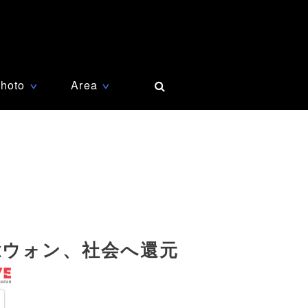
hoto
Area
∨
∨
億ウォン、社会へ還元