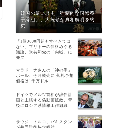
韓国の暗い歴史「強制的な国際養
子縁組」、大統領が真相解明を約
束
「1個3000円超もすべきでは
ない」ブリトーの価格めぐる
議論、米共和党の「内戦」に
発展
マラドーナさんの「神の手」
ボール、今月競売に 落札予想
価格は1千万ドル
ドイツでメルツ首相が辞任計
画と主張する偽動画拡散、背
後にロシア系情報工作組織
サウジ、トルコ、パキスタン
が共同防衛協定締結