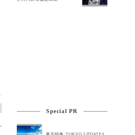
>
Special PR
東京特集:TOKYO UPDATES