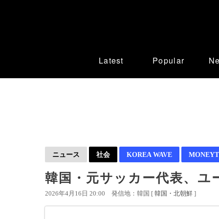
Latest
Popular
N
ニュース
社会
KOREA WAVE
MONEYT
韓国・元サッカー代表、ユ
2026年4月16日 20:00
発信地：韓国 [
韓国・北朝鮮
]