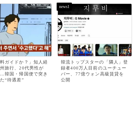
料ガイドか？」知人経
韓流トップスターの「隣人」登
州旅行、20代男性が
録者400万人目前のユーチュー
…韓国・帰国便で突き
バー、77億ウォン高級賃貸を
た“待遇差”
公開