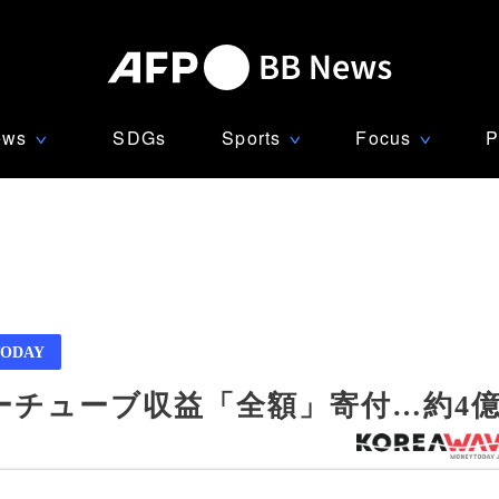
ews
SDGs
Sports
Focus
P
∨
∨
∨
ODAY
ーチューブ収益「全額」寄付…約4