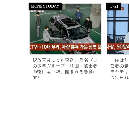
釈放直後にまた窃盗、反省ゼロ
「俺は無
の少年グループ…韓国・被害者
営者の豪
の靴に吸い殻、開き直る態度に
モヤモヤ
憤り
つけられ