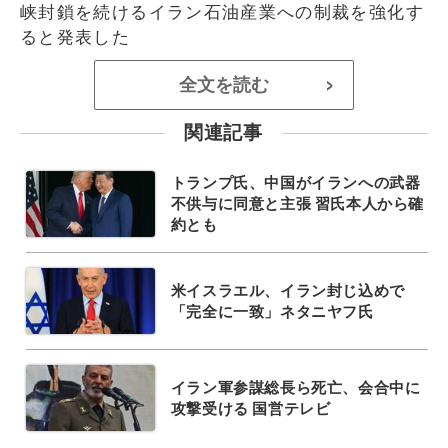
峡封鎖を続けるイラン石油産業への制裁を強化す
ると発表した
全文を読む
>
関連記事
トランプ氏、中国がイランへの武器
不供与に同意と主張 習氏本人から確
約とも
米イスラエル、イラン封じ込めで
「完全に一致」ネタニヤフ氏
イラン軍参謀総長ら死亡、会合中に
攻撃受ける 国営テレビ