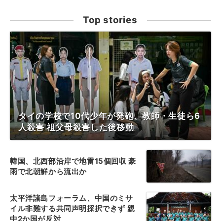
Top stories
タイの学校で10代少年が発砲、教師・生徒ら6
人殺害 祖父母殺害した後移動
韓国、北西部沿岸で地雷15個回収 豪
雨で北朝鮮から流出か
太平洋諸島フォーラム、中国のミサ
イル非難する共同声明採択できず 親
中2か国が反対