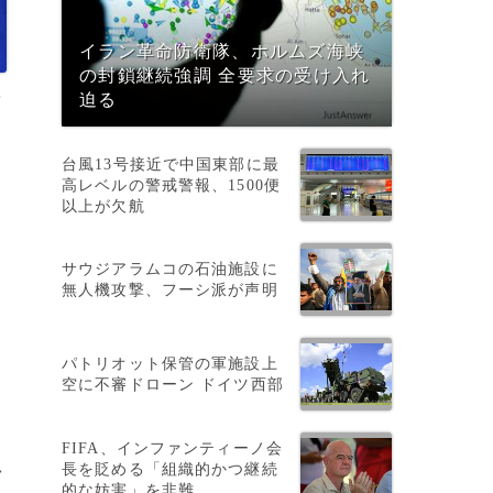
イラン革命防衛隊、ホルムズ海峡
の封鎖継続強調 全要求の受け入れ
P
迫る
台風13号接近で中国東部に最
高レベルの警戒警報、1500便
以上が欠航
サウジアラムコの石油施設に
無人機攻撃、フーシ派が声明
パトリオット保管の軍施設上
空に不審ドローン ドイツ西部
FIFA、インファンティーノ会
長を貶める「組織的かつ継続
>
的な妨害」を非難