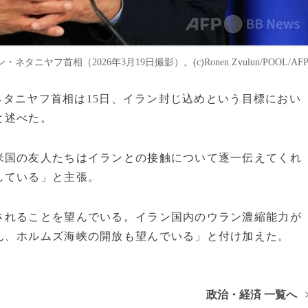
首相（2026年3月19日撮影）。(c)Ronen Zvulun/POOL/AF
・ネタニヤフ首相は15日、イラン封じ込めという目標におい
と述べた。
米国の友人たちはイランとの接触について逐一伝えてくれ
している」と主張。
されることを望んでいる。イラン国内のウラン濃縮能力が
ん、ホルムズ海峡の開放も望んでいる」と付け加えた。
政治・経済 一覧へ