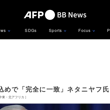
ews
SDGs
Sports
Focus
P
∨
∨
∨
込めで「完全に一致」ネタニヤフ氏
中東・北アフリカ
]