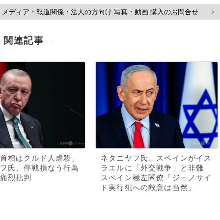
メディア・報道関係・法人の方向け 写真・動画 購入のお問合せ
>
関連記事
首相はクルド人虐殺」
ネタニヤフ氏、スペインがイス
フ氏、停戦損なう行為
ラエルに「外交戦争」と非難
痛烈批判
スペイン極左閣僚「ジェノサイ
ド実行犯への敵意は当然」