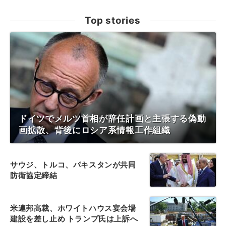
Top stories
ドイツでメルツ首相が辞任計画と主張する偽動
画拡散、背後にロシア系情報工作組織
サウジ、トルコ、パキスタンが共同
防衛協定締結
米連邦高裁、ホワイトハウス宴会場
建設を差し止め トランプ氏は上訴へ