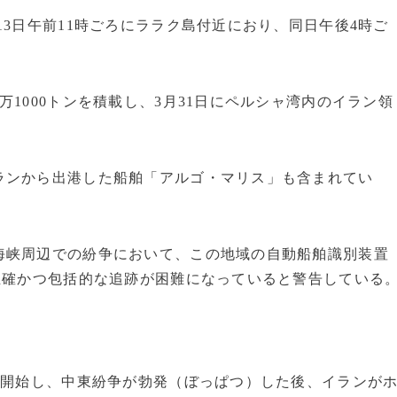
13日午前11時ごろにララク島付近におり、同日午後4時ご
1000トンを積載し、3月31日にペルシャ湾内のイラン領
ランから出港した船舶「アルゴ・マリス」も含まれてい
海峡周辺での紛争において、この地域の自動船舶識別装置
正確かつ包括的な追跡が困難になっていると警告している
を開始し、中東紛争が勃発（ぼっぱつ）した後、イランが