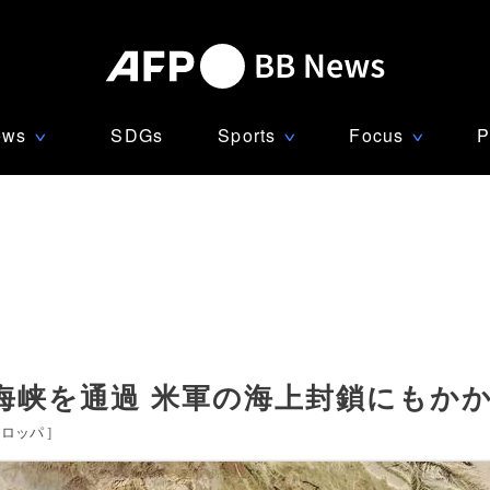
ews
SDGs
Sports
Focus
P
∨
∨
∨
海峡を通過 米軍の海上封鎖にもか
ーロッパ
]