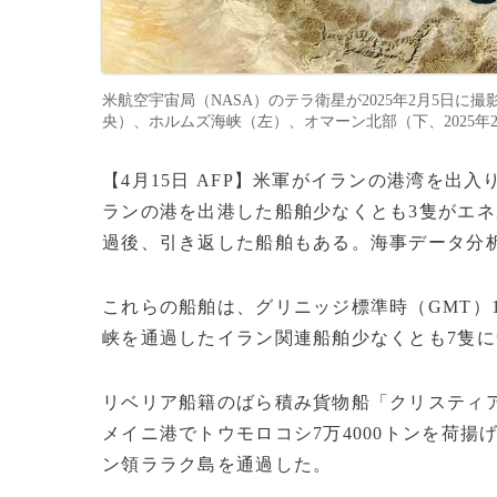
米航空宇宙局（NASA）のテラ衛星が2025年2月5日
央）、ホルムズ海峡（左）、オマーン北部（下、2025年2月5日
【4月15日 AFP】米軍がイランの港湾を
ランの港を出港した船舶少なくとも3隻がエ
過後、引き返した船舶もある。海事データ分析
これらの船舶は、グリニッジ標準時（GMT）
峡を通過したイラン関連船舶少なくとも7隻
リベリア船籍のばら積み貨物船「クリスティ
メイニ港でトウモロコシ7万4000トンを荷揚
ン領ララク島を通過した。