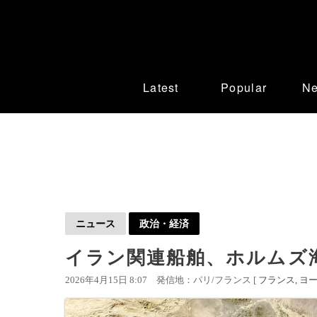
Latest
Popular
N
ニュース
政治・経済
イラン関連船舶、ホルムズ
2026年4月15日 8:07
発信地：パリ/フランス [
フランス
ヨ