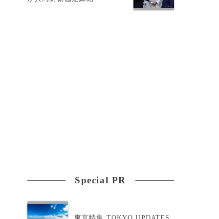
。
Special PR
ホ
東京特集:TOKYO UPDATES