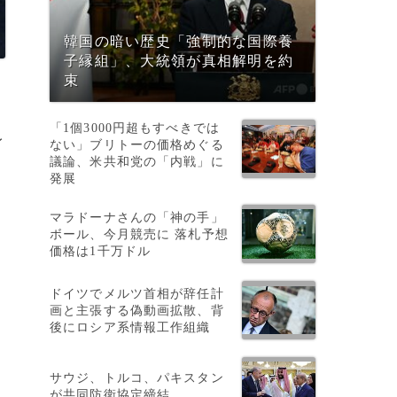
韓国の暗い歴史「強制的な国際養
子縁組」、大統領が真相解明を約
束
「1個3000円超もすべきでは
イ
ない」ブリトーの価格めぐる
議論、米共和党の「内戦」に
通
発展
マラドーナさんの「神の手」
ボール、今月競売に 落札予想
価格は1千万ドル
ドイツでメルツ首相が辞任計
画と主張する偽動画拡散、背
後にロシア系情報工作組織
ラ
サウジ、トルコ、パキスタン
が共同防衛協定締結