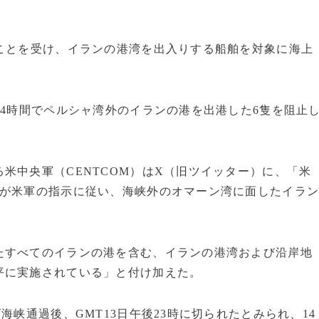
ことを受け、イランの港湾を出入りする船舶を対象に海上
24時間でペルシャ湾外のイランの港を出港した6隻を阻止
米中央軍（CENTCOM）はX（旧ツイッター）に、「米
隻が米軍の指示に従い、海峡外のオマーン湾に面したイラ
たすべてのイランの港を含む、イランの港湾および沿岸地
平に実施されている」と付け加えた。
海峡通過後、GMT13日午後23時に切られたとみられ、14