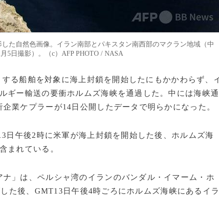
に撮影した自然色画像。イラン南部とパキスタン南西部のマクラン地域（中
撮影）。（c）AFP PHOTO / NASA
出入りする船舶を対象に海上封鎖を開始したにもかかわらず、
ネルギー輸送の要衝ホルムズ海峡を通過した。中には海峡
企業ケプラーが14日公開したデータで明らかになった。
13日午後2時に米軍が海上封鎖を開始した後、ホルムズ海
に含まれている。
アナ」は、ペルシャ湾のイランのバンダル・イマーム・ホ
げした後、GMT13日午後4時ごろにホルムズ海峡にあるイ