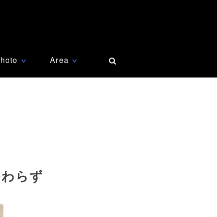
hoto
Area
∨
∨
かわらず