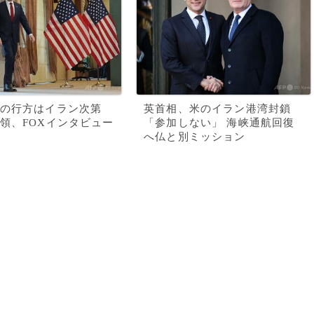
の行方はイラン次第
英首相、米のイラン港湾封鎖
領、FOXインタビュー
「参加しない」 海峡通航回復
へ仏と別ミッション