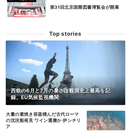
第31回北京国際図書博覧会が開幕
Top stories
西欧の6月と7月の暑さは観測史上最高を記
録、EU気候監視機関
大量の素焼き容器積んだ古代ローマ
の沈没船発見 ワイン運搬か 伊シチリ
ア