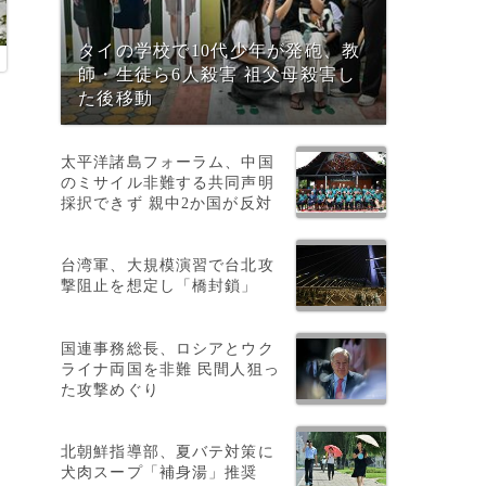
タイの学校で10代少年が発砲、教
師・生徒ら6人殺害 祖父母殺害し
た後移動
太平洋諸島フォーラム、中国
のミサイル非難する共同声明
採択できず 親中2か国が反対
台湾軍、大規模演習で台北攻
撃阻止を想定し「橋封鎖」
国連事務総長、ロシアとウク
ライナ両国を非難 民間人狙っ
空
た攻撃めぐり
北朝鮮指導部、夏バテ対策に
犬肉スープ「補身湯」推奨