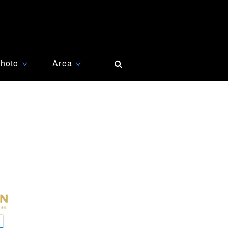
hoto
Area
∨
∨