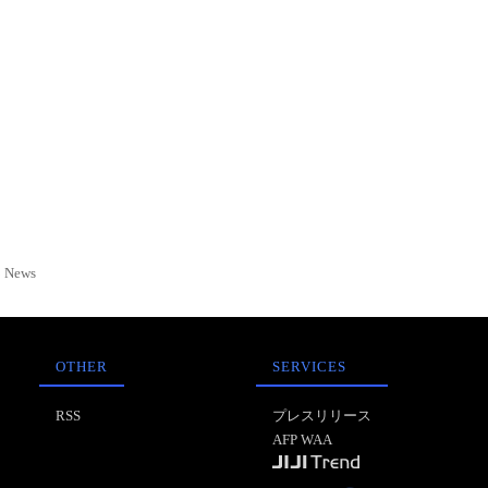
News
OTHER
SERVICES
RSS
プレスリリース
AFP WAA