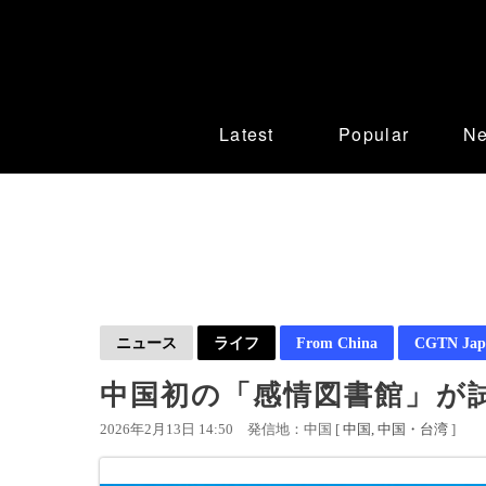
Latest
Popular
N
ニュース
ライフ
From China
CGTN Jap
中国初の「感情図書館」が
2026年2月13日 14:50
発信地：中国 [
中国
中国・台湾
]