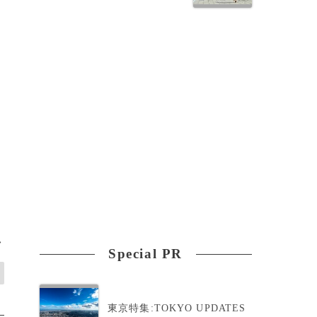
座
>
Special PR
東京特集:TOKYO UPDATES