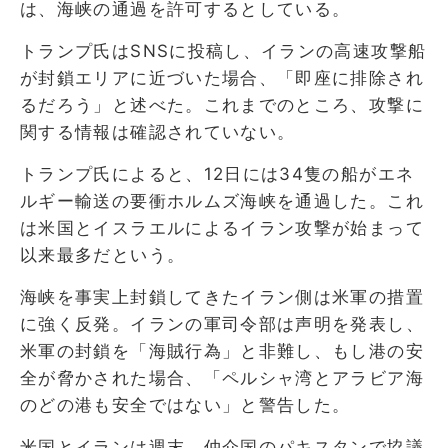
は、海峡の通過を許可するとしている。
トランプ氏はSNSに投稿し、イランの高速攻撃船
が封鎖エリアに近づいた場合、「即座に排除され
るだろう」と述べた。これまでのところ、攻撃に
関する情報は確認されていない。
トランプ氏によると、12日には34隻の船がエネ
ルギー輸送の要衝ホルムズ海峡を通過した。これ
は米国とイスラエルによるイラン攻撃が始まって
以来最多だという。
海峡を事実上封鎖してきたイラン側は米軍の措置
に強く反発。イランの軍司令部は声明を発表し、
米軍の封鎖を「海賊行為」と非難し、もし港の安
全が脅かされた場合、「ペルシャ湾とアラビア海
のどの港も安全ではない」と警告した。
米国とイランは週末、仲介国のパキスタンで協議