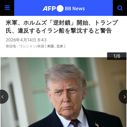
米軍、ホルムズ「逆封鎖」開始、トランプ
氏、違反するイラン船を撃沈すると警告
2026年4月14日 8:43
発信地：ワシントン/米国 [
米国
北米
]
3
4
6
2
5
1
/6
/6
/6
/6
/6
/6