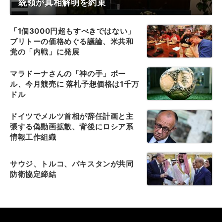
統領が真相解明を約束
「1個3000円超もすべきではない」
ブリトーの価格めぐる議論、米共和
党の「内戦」に発展
マラドーナさんの「神の手」ボー
ル、今月競売に 落札予想価格は1千万
ドル
ドイツでメルツ首相が辞任計画と主
張する偽動画拡散、背後にロシア系
情報工作組織
サウジ、トルコ、パキスタンが共同
防衛協定締結