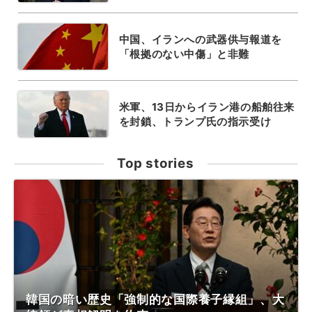
中国、イランへの武器供与報道を
「根拠のない中傷」と非難
米軍、13日からイラン港の船舶往来
を封鎖、トランプ氏の指示受け
Top stories
韓国の暗い歴史「強制的な国際養子縁組」、大