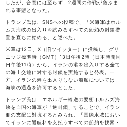
したが、合意には至らず、2週間の停戦が危ぶま
れる事態となった。
トランプ氏は、SNSへの投稿で、「米海軍はホル
ムズ海峡の出入りを試みるすべての船舶の封鎖措
置を直ちに始める」と述べた。
米軍は12日、X（旧ツイッター）に投稿し、グリ
ニッジ標準時（GMT）13日午後2時（日本時間同
日午後11時）から、イランの港を出入りする全て
の海上交通に対する封鎖を実施すると発表。一
方、イランの港を出入りしない船舶については、
海峡の通過を許可するとした。
トランプ氏は、エネルギー輸送の要衝ホルムズ海
峡を自国の海軍が「逆封鎖」することで、イラン
側の支配に対抗するとみられ、「国際水域におい
てイランに通航料を支払うすべての船舶を捜索・