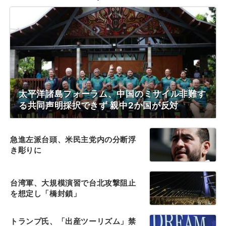
太平洋諸島フォーラム、中国のミサイル非難す
る共同声明採択できず 親中2か国が反対
急進左派台頭、米民主党内の分断浮
き彫りに
台湾軍、大規模演習で台北攻撃阻止
を想定し「橋封鎖」
トランプ氏、「出産ツーリズム」禁