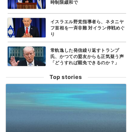
時制限緩和で
イスラエル野党指導者ら、ネタニヤ
フ首相を一斉非難 対イラン停戦めぐ
り
常軌逸した発信繰り返すトランプ
氏、かつての盟友からも正気疑う声
「どうすれば罷免できるのか？」
Top stories