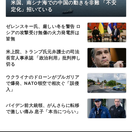
米国、南シナ海での中国の動きを非難 「不安
定化」招いている
ゼレンスキー氏、厳しい冬を警告 ロ
シアの攻撃受け無傷の火力発電所は
皆無
米上院、トランプ氏元弁護士の司法
長官人事承認 「政治利用」批判押し
切る
ウクライナのドローンがブルガリア
で爆発、NATO領空で相次ぐ「誤侵
入」
バイデン前大統領、がんさらに転移
で激しい痛み 息子「本当につらい」