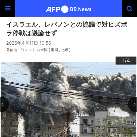
イスラエル、レバノンとの協議で対ヒズボ
ラ停戦は議論せず
2026年4月11日 10:56
発信地：ワシントン/米国 [
米国
北米
]
3
4
2
1
/4
/4
/4
/4