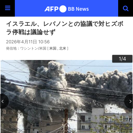
イスラエル、レバノンとの協議で対ヒズボ
ラ停戦は議論せず
2026年4月11日 10:56
発信地：ワシントン/米国 [
米国
北米
]
3
4
2
1
/4
/4
/4
/4