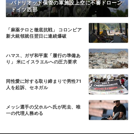
パトリオット保管の軍施設上空に不審ドローン
ドイツ西部
「麻薬テロと徹底抗戦」 コロンビア
新大統領就任翌日に連続爆破
ハマス、ガザ和平案「履行の準備あ
り」 米にイスラエルへの圧力要求
同性愛に対する取り締まりで男性71
人を起訴、セネガル
メッシ選手の父ホルヘ氏が死去、唯
一の代理人務める