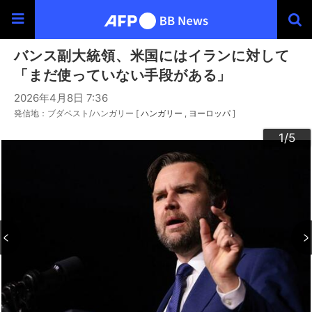
バンス副大統領、米国にはイランに対して
「まだ使っていない手段がある」
2026年4月8日 7:36
発信地：ブダペスト/ハンガリー [
ハンガリー
ヨーロッパ
]
3
4
2
5
1
/5
/5
/5
/5
/5