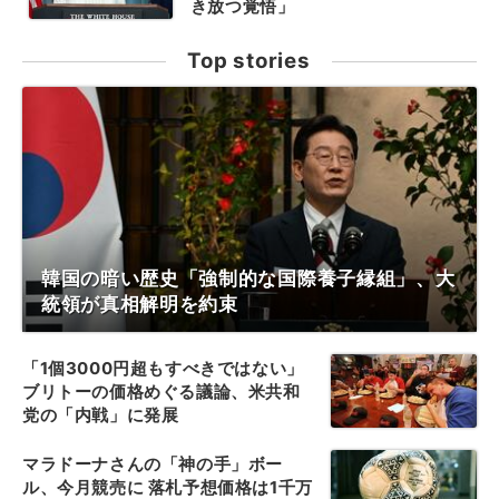
き放つ覚悟」
Top stories
韓国の暗い歴史「強制的な国際養子縁組」、大
統領が真相解明を約束
「1個3000円超もすべきではない」
ブリトーの価格めぐる議論、米共和
党の「内戦」に発展
マラドーナさんの「神の手」ボー
ル、今月競売に 落札予想価格は1千万