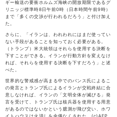
ギー輸送の要衝ホルムズ海峡の開放期限であるグ
リニッジ標準時8日午前0時（日本時間午前9時）
まで「多くの交渉が行われるだろう」と付け加え
た。
さらに、「イランは、われわれにはまだ使ってい
ない手段があることを知っておく必要がある。
（トランプ）米大統領はそれらを使用する決断を
下すことができる。イランが行動方針を変えなけ
れば、それらを使用する決断を下すだろう」と述
べた。
世界的な警戒感が高まる中でのバンス氏によるこ
の発言とトランプ氏によるイランが交戦終結に合
意しなければ、イランの「文明全体が滅びる」発
言を受けて、トランプ氏は核兵器を使用する用意
があるのではないかという臆測が飛び交い、ホワ
イトハウスは火消しを余儀なくされた。(c)AFP