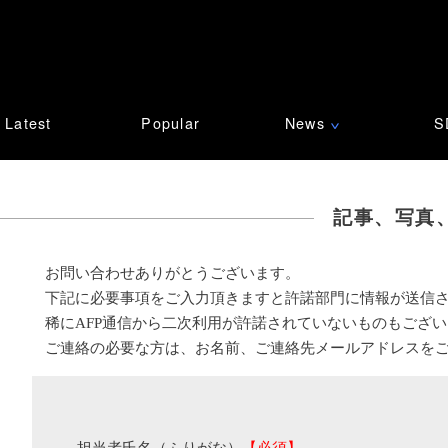
Latest
Popular
News
S
∨
記事、写真
お問い合わせありがとうございます。
下記に必要事項をご入力頂きますと許諾部門に情報が送信
稀にAFP通信から二次利用が許諾されていないものもござ
ご連絡の必要な方は、お名前、ご連絡先メールアドレスを