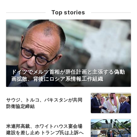
Top stories
ドイツでメルツ首相が辞任計画と主張する偽動
画拡散、背後にロシア系情報工作組織
サウジ、トルコ、パキスタンが共同
防衛協定締結
米連邦高裁、ホワイトハウス宴会場
建設を差し止め トランプ氏は上訴へ