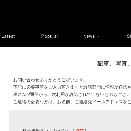
Latest
Popular
News
S
∨
記事、写真
お問い合わせありがとうございます。
下記に必要事項をご入力頂きますと許諾部門に情報が送信
稀にAFP通信から二次利用が許諾されていないものもござ
ご連絡の必要な方は、お名前、ご連絡先メールアドレスを