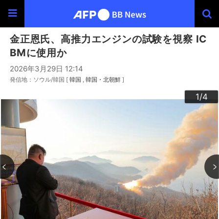
金正恩氏、高推力エンジンの試験を視察 IC
BMに使用か
2026年3月29日 12:14
発信地：ソウル/韓国 [
韓国
韓国・北朝鮮
]
3
4
2
1
/4
/4
/4
/4