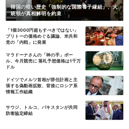
韓国の暗い歴史「強制的な国際養子縁組」、大
統領が真相解明を約束
「1個3000円超もすべきではない」
ブリトーの価格めぐる議論、米共和
党の「内戦」に発展
マラドーナさんの「神の手」ボー
ル、今月競売に 落札予想価格は1千万
ドル
ドイツでメルツ首相が辞任計画と主
張する偽動画拡散、背後にロシア系
情報工作組織
サウジ、トルコ、パキスタンが共同
防衛協定締結