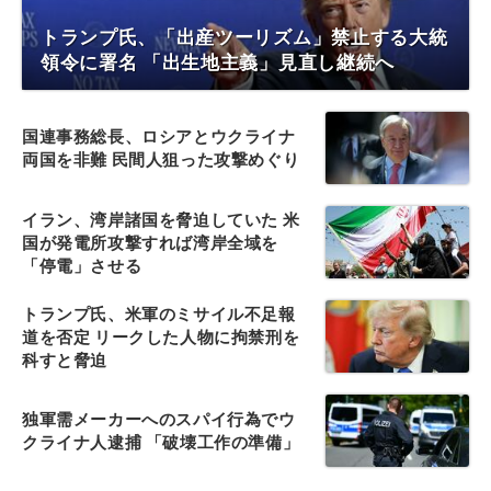
トランプ氏、「出産ツーリズム」禁止する大統
領令に署名 「出生地主義」見直し継続へ
国連事務総長、ロシアとウクライナ
両国を非難 民間人狙った攻撃めぐり
イラン、湾岸諸国を脅迫していた 米
国が発電所攻撃すれば湾岸全域を
「停電」させる
トランプ氏、米軍のミサイル不足報
道を否定 リークした人物に拘禁刑を
科すと脅迫
独軍需メーカーへのスパイ行為でウ
クライナ人逮捕 「破壊工作の準備」