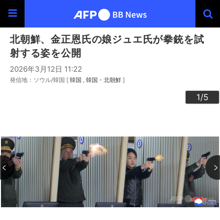
北朝鮮、金正恩氏の娘ジュエ氏が拳銃を試
射する姿を公開
2026年3月12日 11:22
発信地：ソウル/韓国 [
韓国
韓国・北朝鮮
]
3
4
2
5
1
/5
/5
/5
/5
/5