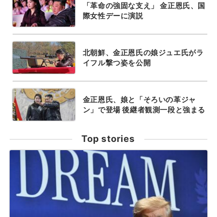
「革命の強固な支え」 金正恩氏、国
際女性デーに演説
北朝鮮、金正恩氏の娘ジュエ氏がラ
イフル撃つ姿を公開
金正恩氏、娘と「そろいの革ジャ
ン」で登場 後継者観測一段と強まる
Top stories