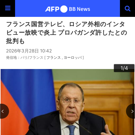
フランス国営テレビ、ロシア外相のインタ
ビュー放映で炎上 プロパガンダ許したとの
批判も
2026年3月28日 10:42
発信地：パリ/フランス [
フランス
ヨーロッパ
]
3
4
2
1
/4
/4
/4
/4