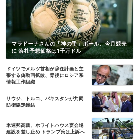
マラドーナさんの「神の手」ボール、今月競売
に 落札予想価格は1千万ドル
ドイツでメルツ首相が辞任計画と主
張する偽動画拡散、背後にロシア系
情報工作組織
サウジ、トルコ、パキスタンが共同
防衛協定締結
米連邦高裁、ホワイトハウス宴会場
建設を差し止め トランプ氏は上訴へ