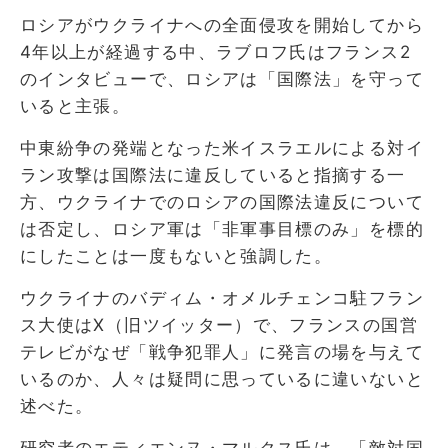
ロシアがウクライナへの全面侵攻を開始してから
4年以上が経過する中、ラブロフ氏はフランス2
のインタビューで、ロシアは「国際法」を守って
いると主張。
中東紛争の発端となった米イスラエルによる対イ
ラン攻撃は国際法に違反していると指摘する一
方、ウクライナでのロシアの国際法違反について
は否定し、ロシア軍は「非軍事目標のみ」を標的
にしたことは一度もないと強調した。
ウクライナのバディム・オメルチェンコ駐フラン
ス大使はX（旧ツイッター）で、フランスの国営
テレビがなぜ「戦争犯罪人」に発言の場を与えて
いるのか、人々は疑問に思っているに違いないと
述べた。
研究者のエティエンヌ・マルクス氏は、「敵対国