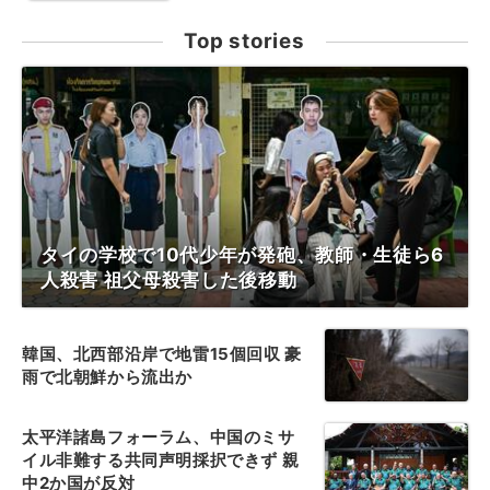
Top stories
タイの学校で10代少年が発砲、教師・生徒ら6
人殺害 祖父母殺害した後移動
韓国、北西部沿岸で地雷15個回収 豪
雨で北朝鮮から流出か
太平洋諸島フォーラム、中国のミサ
イル非難する共同声明採択できず 親
中2か国が反対