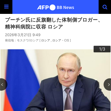
プーチン氏に反旗翻した体制側ブロガー、
精神科病院に収容 ロシア
2026年3月21日 9:49
発信地：モスクワ/ロシア [
ロシア
ロシア・CIS
]
3
2
1
/3
/3
/3