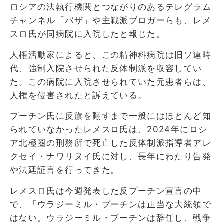
ロシアの法執行機関とつながりのあるテレグラム
チャンネル「バザ」や主戦派ブロガーらも、レメ
スロ氏が同病院に入院したと報じた。
人権活動家によると、この精神科病院は旧ソ連時
代、強制入院させられた反体制派を収容してい
た。この病院に入院させられていた元患者らは、
人権を侵害されたと訴えている。
プーチン氏に反旗を翻すまで一般にはほとんど知
られていなかったレメスロ氏は、2024年にロシ
ア北極圏の刑務所で死亡した反体制派指導者アレ
クセイ・ナワリヌイ氏に対し、長年にわたり告発
や法廷証言を行ってきた。
レメスロ氏は今週発表した反プーチン宣言の中
で、「ウラジーミル・プーチンは正当な大統領で
はない。ウラジーミル・プーチンは辞任し、戦争