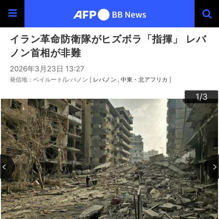
イラン革命防衛隊がヒズボラ「指揮」 レバ
ノン首相が非難
2026年3月23日 13:27
発信地：ベイルート/レバノン [
レバノン
中東・北アフリカ
]
3
2
1
/3
/3
/3