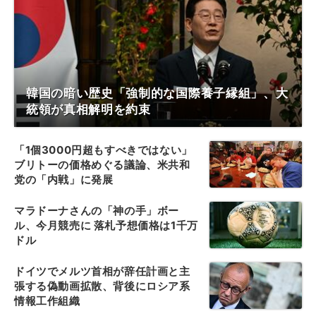
韓国の暗い歴史「強制的な国際養子縁組」、大
統領が真相解明を約束
「1個3000円超もすべきではない」
ブリトーの価格めぐる議論、米共和
党の「内戦」に発展
マラドーナさんの「神の手」ボー
ル、今月競売に 落札予想価格は1千万
ドル
ドイツでメルツ首相が辞任計画と主
張する偽動画拡散、背後にロシア系
情報工作組織