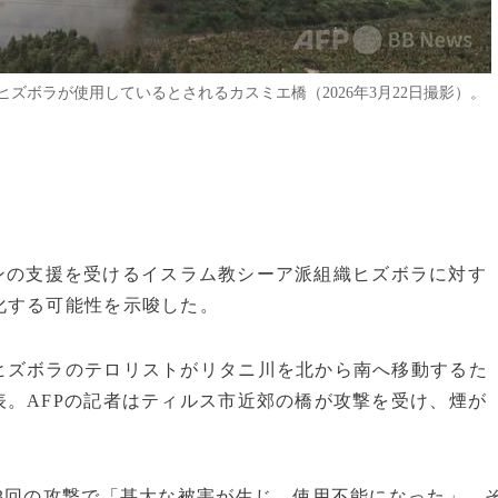
ズボラが使用しているとされるカスミエ橋（2026年3月22日撮影）。
イランの支援を受けるイスラム教シーア派組織ヒズボラに対す
化する可能性を示唆した。
ヒズボラのテロリストがリタニ川を北から南へ移動するた
。AFPの記者はティルス市近郊の橋が攻撃を受け、煙が
3回の攻撃で「甚大な被害が生じ、使用不能になった」。