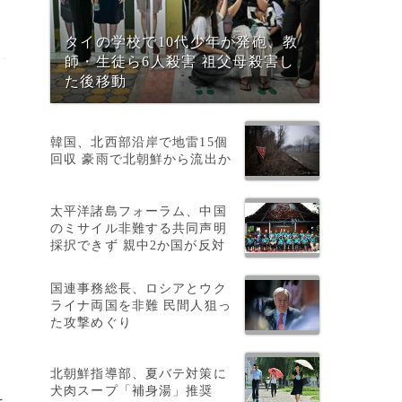
タイの学校で10代少年が発砲、教
師・生徒ら6人殺害 祖父母殺害し
た後移動
韓国、北西部沿岸で地雷15個
回収 豪雨で北朝鮮から流出か
太平洋諸島フォーラム、中国
のミサイル非難する共同声明
採択できず 親中2か国が反対
国連事務総長、ロシアとウク
ライナ両国を非難 民間人狙っ
た攻撃めぐり
北朝鮮指導部、夏バテ対策に
犬肉スープ「補身湯」推奨
そ