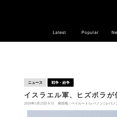
Latest
Popular
N
ニュース
戦争・紛争
イスラエル軍、ヒズボラが
2026年3月23日 9:51
発信地：ベイルート/レバノン [
レバノ