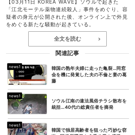
【03月11日 KOREA WAVE】ソウルで起きた
「江北モーテル薬物連続殺人」事件をめぐり、容
疑者の身元が公開された後、オンライン上で外見
をめぐる新たな騒動が起きている。
全文を読む
>
関連記事
韓国の熟年夫婦に走った亀裂…同窓
会を機に発覚した夫の不倫と妻の葛
藤
ソウル江南の違法風俗チラシ散布を
統括…40代の総責任者を摘発
韓国で独居高齢者を狙った巧妙な窃