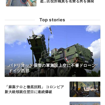
盗…区役所職員を名乗る男を摘発
Top stories
パトリオット保管の軍施設上空に不審ドローン
ドイツ西部
「麻薬テロと徹底抗戦」 コロンビア
新大統領就任翌日に連続爆破