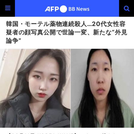
韓国・モーテル薬物連続殺人…20代女性容
疑者の顔写真公開で世論一変、新たな“外見
論争”