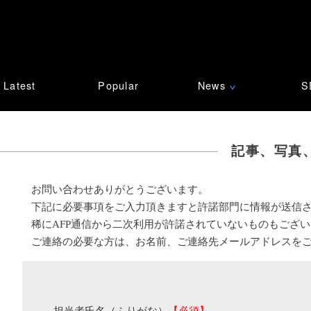
Latest
Popular
News
S
∨
記事、写真
お問い合わせありがとうございます。
下記に必要事項をご入力頂きますと許諾部門に情報が送信
稀にAFP通信から二次利用が許諾されていないものもござ
ご連絡の必要な方は、お名前、ご連絡先メールアドレスを