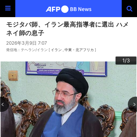
モジタバ師、イラン最高指導者に選出 ハメ
ネイ師の息子
2026年3月9日 7:07
発信地：テヘラン/イラン [
イラン
中東・北アフリカ
]
3
2
1
/3
/3
/3