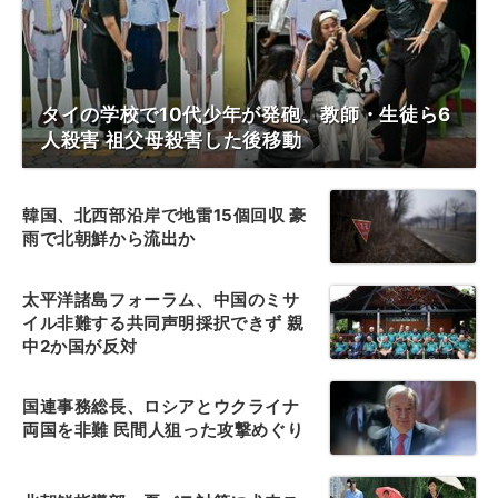
タイの学校で10代少年が発砲、教師・生徒ら6
人殺害 祖父母殺害した後移動
韓国、北西部沿岸で地雷15個回収 豪
雨で北朝鮮から流出か
太平洋諸島フォーラム、中国のミサ
イル非難する共同声明採択できず 親
中2か国が反対
国連事務総長、ロシアとウクライナ
両国を非難 民間人狙った攻撃めぐり